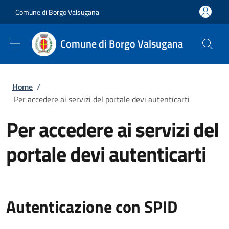
Salta al contenuto principale
Skip to footer content
Comune di Borgo Valsugana
Comune di Borgo Valsugana
Briciole di pane
Home
/
Per accedere ai servizi del portale devi autenticarti
Per accedere ai servizi del
portale devi autenticarti
Autenticazione con SPID